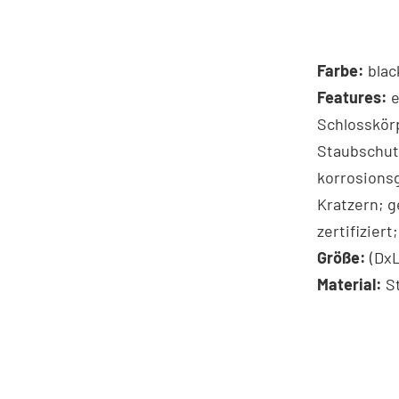
Farbe:
blac
Features:
e
Schlosskör
Staubschut
korrosions
Kratzern; g
zertifiziert
Größe:
(DxL
Material:
St