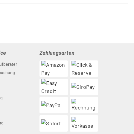
ice
Zahlungsarten
ufberater
nbuchung
t
ng
n
ng