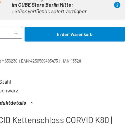
im
CUBE Store Berlin Mitte
:
1 Stück verfügbar, sofort verfügbar
Anzahl: Gib den gewünschten Wert ein oder 
In den Warenkorb
|
|
r:
636230
EAN:
4250589483473
HAN:
13328
Stahl
schwarz
duktdetails
CID Kettenschloss CORVID K80 |