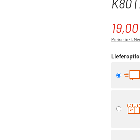
K80 |
19,00
Verkaufspre
Preise inkl. M
Lieferopti