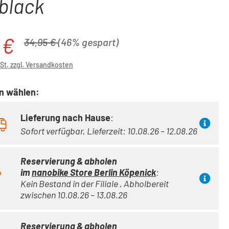
 black
 €
is:
Regulärer Preis:
34,95 €
(46% gespart)
wSt. zzgl. Versandkosten
on wählen:
Lieferung nach Hause
:
Sofort verfügbar, Lieferzeit: 10.08.26 – 12.08.26
Reservierung & abholen
im
nanobike Store Berlin Köpenick
:
Kein Bestand in der Filiale , Abholbereit
zwischen 10.08.26 – 13.08.26
Reservierung & abholen