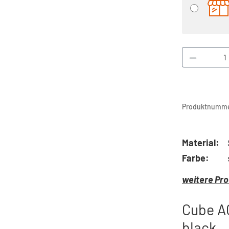
Produkt 
Produktnumme
Material:
Farbe:
weitere Pro
Cube A
black