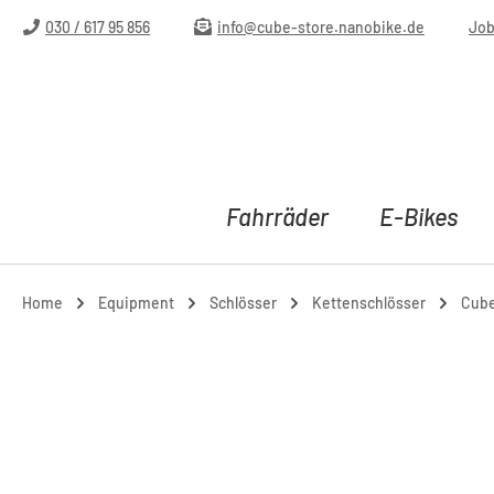
m Hauptinhalt springen
Zur Suche springen
Zur Hauptnavigation springen
030 / 617 95 856
info@cube-store.nanobike.de
Jo
Fahrräder
E-Bikes
Home
Equipment
Schlösser
Kettenschlösser
Cube
Bildergalerie überspringen