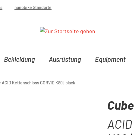
bs
nanobike Standorte
Bekleidung
Ausrüstung
Equipment
 ACID Kettenschloss CORVID K80 | black
Cube
ACID