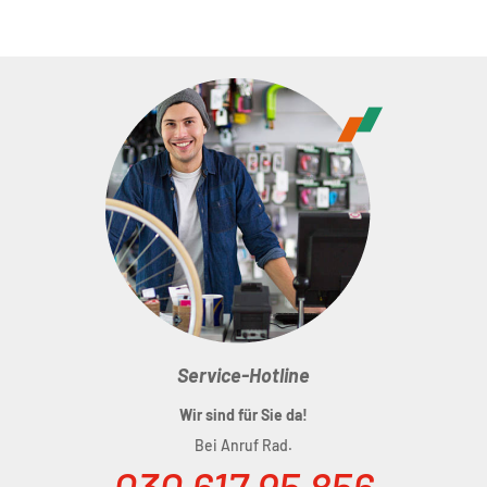
Farbe:
black
Features:
widerstandsfähiges und schnelltrocknendes
Funktionsmaterial; reflektierende Elemente; weicher
Innensaum mit breitem Silikonband; anschmiegsamer
Nackenträger; atmungsaktiver Mesh-Einsatz im
Frontbereich; CUBE WS Team Pad - hergestellt in Italien
Größe:
XS-XXXL
Material:
80% Polyamid, 20% Elastan
Service-Hotline
Wir sind für Sie da!
Bei Anruf Rad.