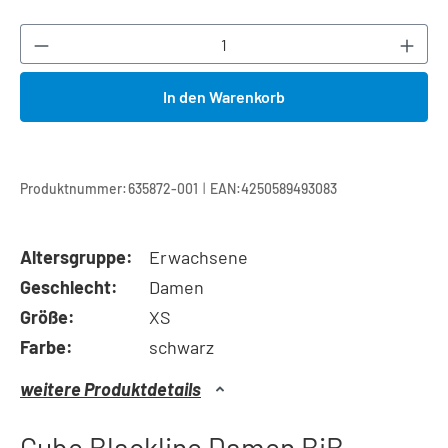
Produkt Anzahl: Gib den gewünschten Wert ei
In den Warenkorb
|
Produktnummer:
635872-001
EAN:
4250589493083
Altersgruppe:
Erwachsene
Geschlecht:
Damen
Größe:
XS
Farbe:
schwarz
weitere Produktdetails
Cube Blackline Damen BiB-