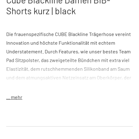
Shorts kurz | black
Die frauenspezifische CUBE Blackline Trägerhose vereint
Innovation und höchste Funktionalität mit echtem
Understatement. Durch Features, wie unser bestes Team
Pad Sitzpolster, das zweigeteilte Bündchen mit extra viel
Elastizität, dem rutschhemmenden Silikonband am Saum
und dem atmungsaktiven Netzeinsatz am Oberkörper, der
wie ein Baselayer funktioniert und den Schweiß vom
Körper ableitet, haben wir eine Trägerhose geschaffen,
... mehr
die ihresgleichen sucht. Ein echtes Premium-Produkt für
Bikerinnen, die genau wissen, was sie wollen.