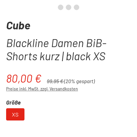
Cube
Blackline Damen BiB-
Shorts kurz | black XS
80,00 €
Verkaufspreis:
Regulärer Preis:
99,95 €
(20% gespart)
Preise inkl. MwSt. zzgl. Versandkosten
auswählen
Größe
XS