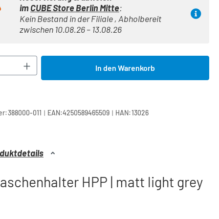
im
CUBE Store Berlin Mitte
:
Kein Bestand in der Filiale , Abholbereit
zwischen 10.08.26 – 13.08.26
Anzahl: Gib den gewünschten Wert ein oder 
In den Warenkorb
|
|
r:
388000-011
EAN:
4250589465509
HAN:
13026
duktdetails
aschenhalter HPP | matt light grey