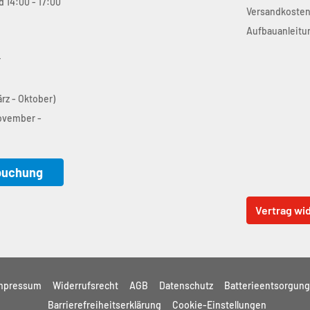
d 14:00 - 17:00
Versandkoste
Aufbauanleitu
r
ärz - Oktober)
November -
buchung
Vertrag wi
mpressum
Widerrufsrecht
AGB
Datenschutz
Batterieentsorgung
Barrierefreiheitserklärung
Cookie-Einstellungen