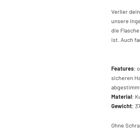
Verlier dei
unsere Inge
die Flasche
ist. Auch f
Features
: 
sicheren Ha
abgestimm
Material
: K
Gewicht
: 3
Ohne Schra