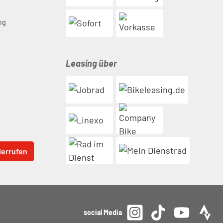
n
ng
Leasing über
derrufen
social Media