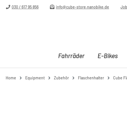
m Hauptinhalt springen
Zur Suche springen
Zur Hauptnavigation springen
030 / 617 95 856
info@cube-store.nanobike.de
Jo
Fahrräder
E-Bikes
Home
Equipment
Zubehör
Flaschenhalter
Cube Fl
Bildergalerie überspringen