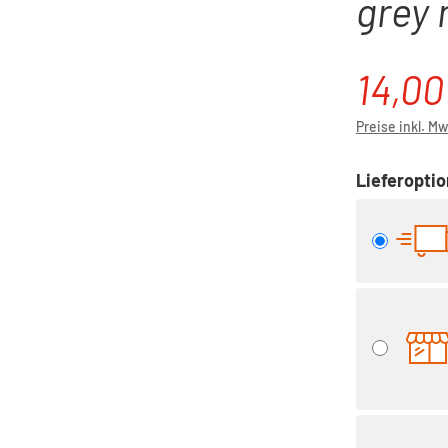
grey 
14,00
Verkaufspre
Preise inkl. M
Lieferopti