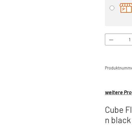
Produkt 
Produktnumme
weitere Pro
Cube Fl
n black