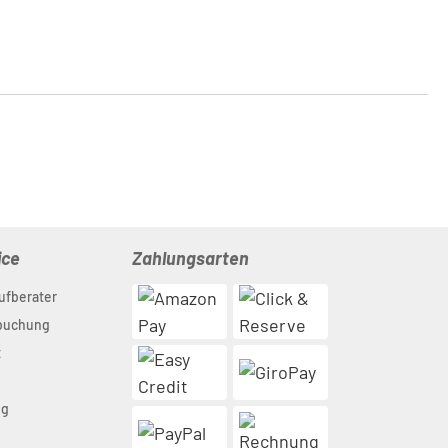
ice
Zahlungsarten
ufberater
nbuchung
t
ng