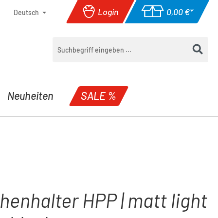
Login
0,00 €*
Deutsch
Warenkorb enthäl
Neuheiten
SALE %
henhalter HPP | matt light