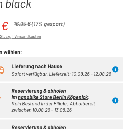
n black
 €
is:
Regulärer Preis:
16,95 €
(17% gespart)
wSt. zzgl. Versandkosten
on wählen:
Lieferung nach Hause
:
Sofort verfügbar, Lieferzeit: 10.08.26 – 12.08.26
Reservierung & abholen
im
nanobike Store Berlin Köpenick
:
Kein Bestand in der Filiale , Abholbereit
zwischen 10.08.26 – 13.08.26
Reservierung & abholen