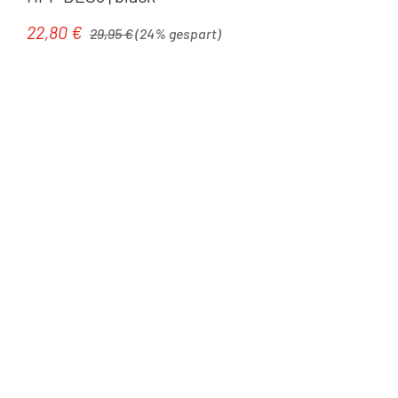
Regulärer Preis:
22,80 €
Verkaufspreis:
29,95 €
(24% gespart)