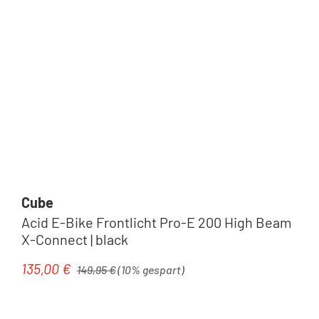
Cube
Acid E-Bike Frontlicht Pro-E 200 High Beam
X-Connect | black
Regulärer Preis:
135,00 €
Verkaufspreis:
149,95 €
(10% gespart)