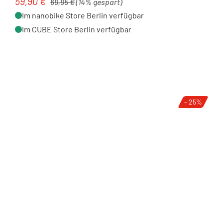
59,90 €
Verkaufspreis:
69,95 €
(14% gespart)
Im nanobike Store Berlin verfügbar
Im CUBE Store Berlin verfügbar
- 25%