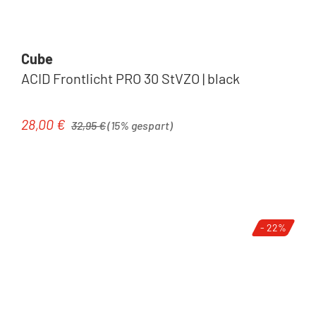
Cube
ACID Frontlicht PRO 30 StVZO | black
Regulärer Preis:
28,00 €
Verkaufspreis:
32,95 €
(15% gespart)
- 22%