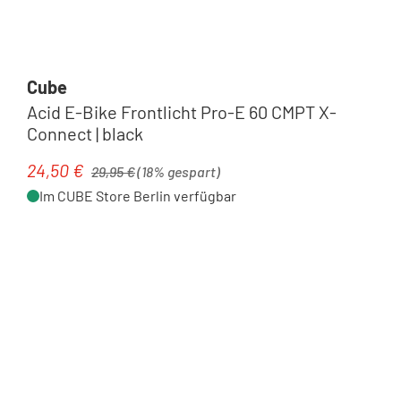
Cube
Acid E-Bike Frontlicht Pro-E 60 CMPT X-
Connect | black
Regulärer Preis:
24,50 €
Verkaufspreis:
29,95 €
(18% gespart)
Im CUBE Store Berlin verfügbar