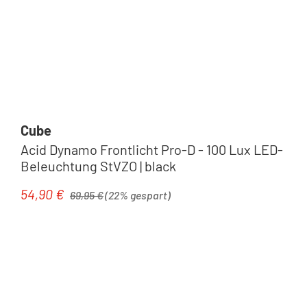
Cube
Acid Dynamo Frontlicht Pro-D - 100 Lux LED-
Beleuchtung StVZO | black
Regulärer Preis:
54,90 €
Verkaufspreis:
69,95 €
(22% gespart)