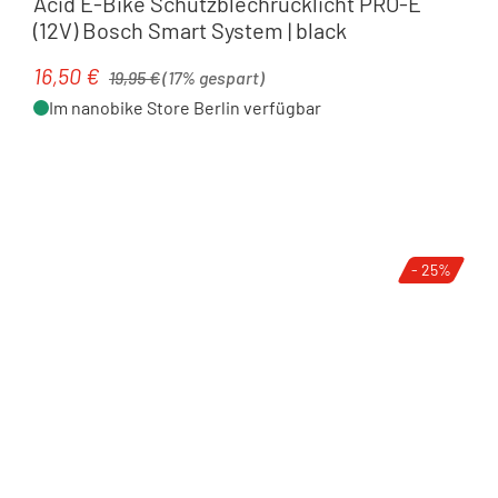
Acid E-Bike Schutzblechrücklicht PRO-E
(12V) Bosch Smart System | black
Regulärer Preis:
16,50 €
Verkaufspreis:
19,95 €
(17% gespart)
Im nanobike Store Berlin verfügbar
- 25%