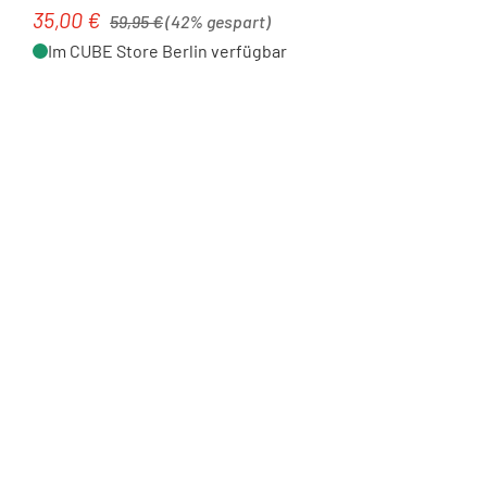
Regulärer Preis:
35,00 €
Verkaufspreis:
59,95 €
(42% gespart)
Im CUBE Store Berlin verfügbar