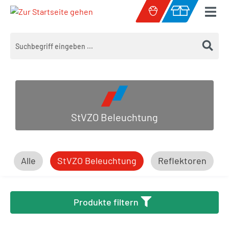
Zum Hauptinhalt springen
Warenkorb enth
StVZO Beleuchtung
Alle
StVZO Beleuchtung
Reflektoren
Produkte filtern