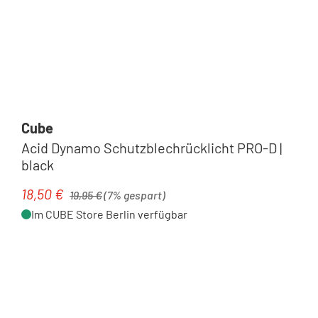
Cube
Acid Dynamo Schutzblechrücklicht PRO-D |
black
Regulärer Preis:
18,50 €
Verkaufspreis:
19,95 €
(7% gespart)
Im CUBE Store Berlin verfügbar