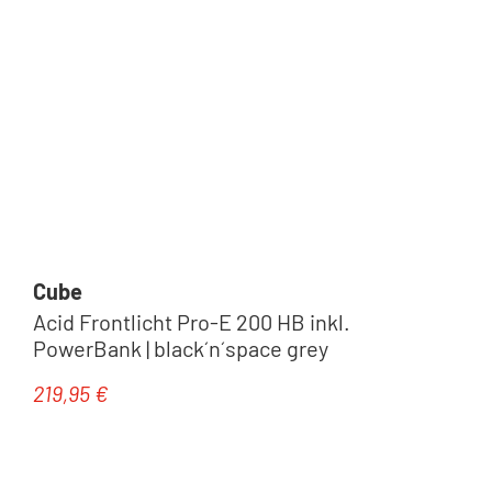
Cube
Acid Frontlicht Pro-E 200 HB inkl.
PowerBank | black´n´space grey
219,95 €
Regulärer Preis: