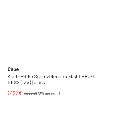
Cube
Acid E-Bike Schutzblechrücklicht PRO-E
BES2 (12V) | black
Regulärer Preis:
17,99 €
Verkaufspreis:
19,95 €
(10% gespart)