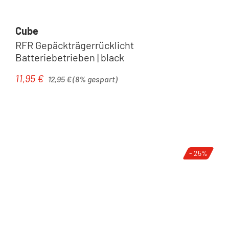
Cube
RFR Gepäckträgerrücklicht
Batteriebetrieben | black
Regulärer Preis:
11,95 €
Verkaufspreis:
12,95 €
(8% gespart)
- 25%