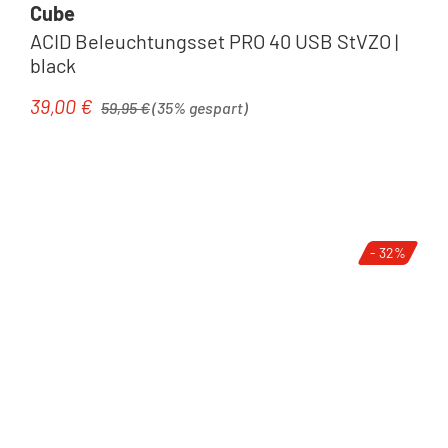
Cube
ACID Beleuchtungsset PRO 40 USB StVZO |
black
Regulärer Preis:
39,00 €
Verkaufspreis:
59,95 €
(35% gespart)
- 32%