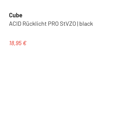
Cube
ACID Rücklicht PRO StVZO | black
18,95 €
Regulärer Preis: