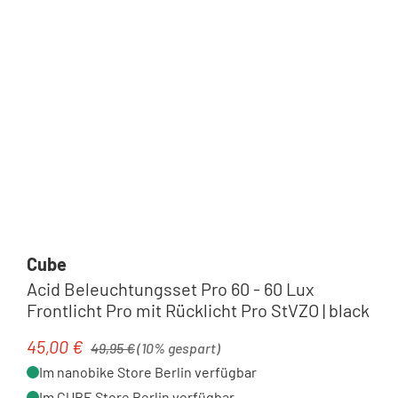
Cube
Acid Beleuchtungsset Pro 60 - 60 Lux
Frontlicht Pro mit Rücklicht Pro StVZO | black
Regulärer Preis:
45,00 €
Verkaufspreis:
49,95 €
(10% gespart)
Im nanobike Store Berlin verfügbar
Im CUBE Store Berlin verfügbar