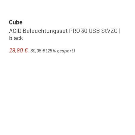
Cube
ACID Beleuchtungsset PRO 30 USB StVZO |
black
Regulärer Preis:
29,90 €
Verkaufspreis:
39,95 €
(25% gespart)