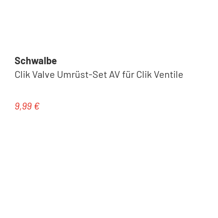
Schwalbe
Clik Valve Umrüst-Set AV für Clik Ventile
9,99 €
Regulärer Preis: