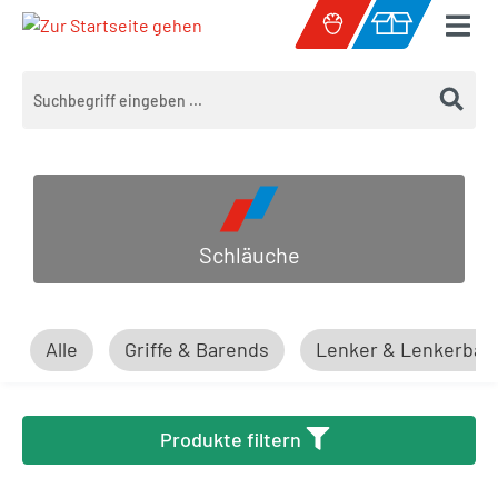
Zum Hauptinhalt springen
Warenkorb enth
Schläuche
Alle
Griffe & Barends
Lenker & Lenkerbän
Produkte filtern