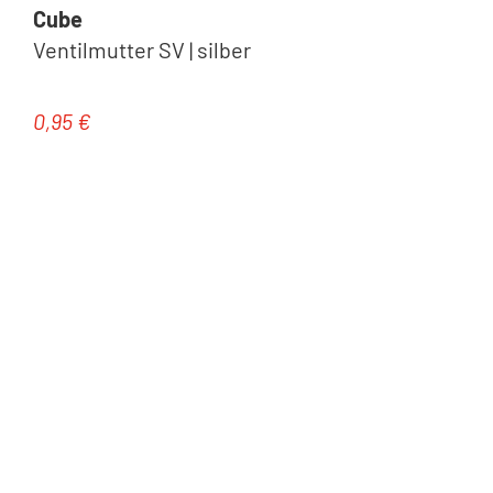
Cube
Ventilmutter SV | silber
0,95 €
Regulärer Preis: