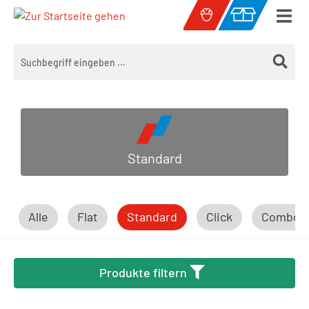
Zum Hauptinhalt springen
Warenkorb enth
Standard
Alle
Flat
Standard
Click
Combo
Produkte filtern