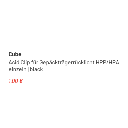
Cube
Acid Clip für Gepäckträgerrücklicht HPP/HPA
einzeln | black
1,00 €
Regulärer Preis: