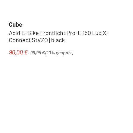
Cube
Acid E-Bike Frontlicht Pro-E 150 Lux X-
Connect StVZO | black
Regulärer Preis:
90,00 €
Verkaufspreis:
99,95 €
(10% gespart)