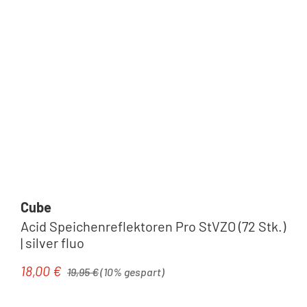
Cube
Acid Speichenreflektoren Pro StVZO (72 Stk.)
| silver fluo
Regulärer Preis:
18,00 €
Verkaufspreis:
19,95 €
(10% gespart)