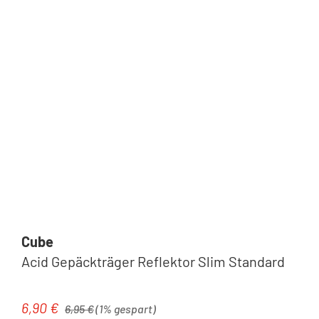
Cube
Acid Gepäckträger Reflektor Slim Standard
Regulärer Preis:
6,90 €
Verkaufspreis:
6,95 €
(1% gespart)