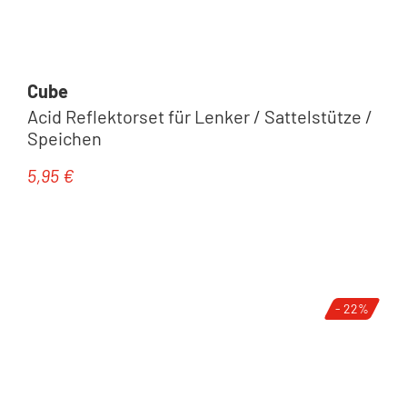
Cube
Acid Reflektorset für Lenker / Sattelstütze /
Speichen
5,95 €
Regulärer Preis:
- 22%