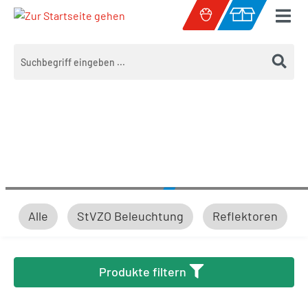
Zum Hauptinhalt springen
Warenkorb enth
Alle
StVZO Beleuchtung
Reflektoren
StVZO Beleuchtung
Produkte filtern