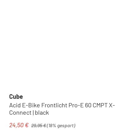
Cube
Acid E-Bike Frontlicht Pro-E 60 CMPT X-
Connect | black
Regulärer Preis:
24,50 €
Verkaufspreis:
29,95 €
(18% gespart)