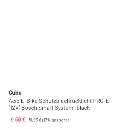
Cube
Acid E-Bike Schutzblechrücklicht PRO-E
(12V) Bosch Smart System | black
Regulärer Preis:
16,50 €
Verkaufspreis:
19,95 €
(17% gespart)