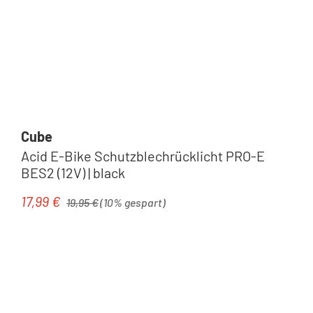
Cube
Acid E-Bike Schutzblechrücklicht PRO-E
BES2 (12V) | black
Regulärer Preis:
17,99 €
Verkaufspreis:
19,95 €
(10% gespart)