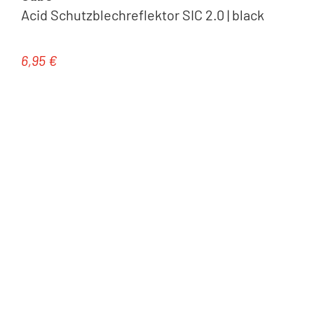
Acid Schutzblechreflektor SIC 2.0 | black
6,95 €
Regulärer Preis: