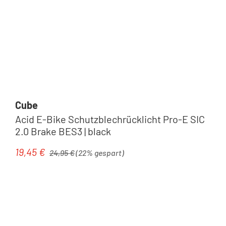
Cube
Acid E-Bike Schutzblechrücklicht Pro-E SIC
2.0 Brake BES3 | black
Regulärer Preis:
19,45 €
Verkaufspreis:
24,95 €
(22% gespart)