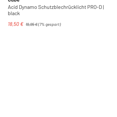
Acid Dynamo Schutzblechrücklicht PRO-D |
black
Regulärer Preis:
18,50 €
Verkaufspreis:
19,95 €
(7% gespart)