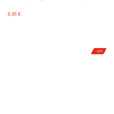
6,95 €
Regulärer Preis:
- 49%