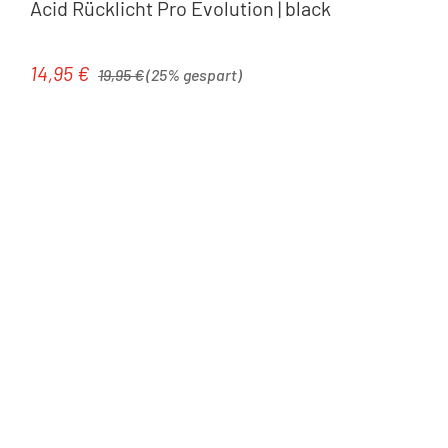
Acid Rücklicht Pro Evolution | black
Regulärer Preis:
14,95 €
Verkaufspreis:
19,95 €
(25% gespart)