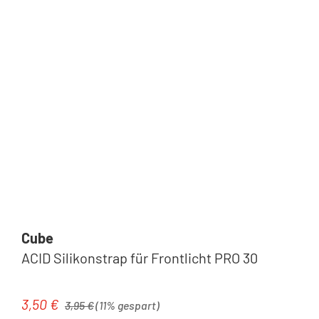
Cube
ACID Silikonstrap für Frontlicht PRO 30
Regulärer Preis:
3,50 €
Verkaufspreis:
3,95 €
(11% gespart)