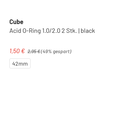
Cube
Acid O-Ring 1.0/2.0 2 Stk. | black
Regulärer Preis:
1,50 €
Verkaufspreis:
2,95 €
(49% gespart)
42mm