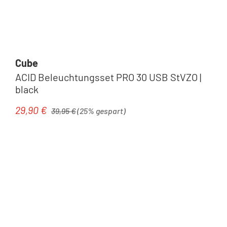
Cube
ACID Beleuchtungsset PRO 30 USB StVZO |
black
Regulärer Preis:
29,90 €
Verkaufspreis:
39,95 €
(25% gespart)