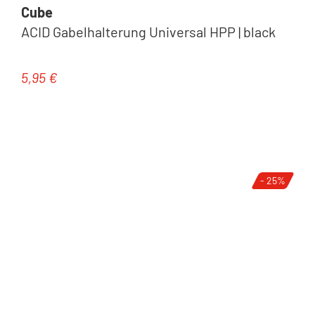
Cube
ACID Gabelhalterung Universal HPP | black
5,95 €
Regulärer Preis:
- 25%