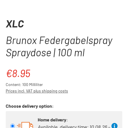
XLC
Brunox Federgabelspray
Spraydose | 100 ml
€8.95
Regular price:
Content:
100 Milliliter
Prices incl. VAT plus shipping costs
Choose delivery option:
Home delivery
:
Available, delivery time: 10.08.26 –