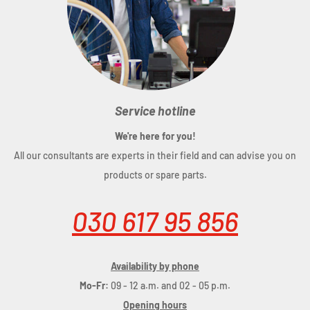
BRUNOX Deo für die Federgabel/Dämpfer wird auch von
SITTING BULL für die
gefederten Sattelstützen empfohlen.
Service hotline
Inhalt:
125 ml
We're here for you!
All our consultants are experts in their field and can advise you on
products or spare parts.
030 617 95 856
Availability by phone
Mo-Fr:
09 - 12 a.m. and 02 - 05 p.m.
Opening hours