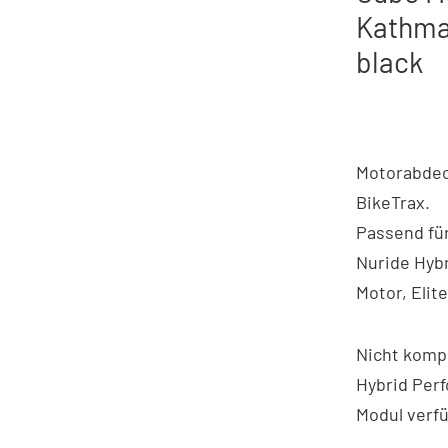
Kathma
black
Motorabdec
BikeTrax.
Passend fü
Nuride Hybr
Motor, Elit
Nicht kompa
Hybrid Per
Modul verfü