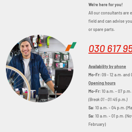
We're here for you!
All our consultants are 
field and can advise yo
or spare parts.
030 617 9
Availability by phone
Mo-Fr:
09 - 12 a.m. and 
Opening hours
Mo-Fr:
10 a.m. - 07 p.m.
(Break 01 - 01:45 p.m.)
Sa:
10 a.m. - 04 p.m. (M
Sa:
10 a.m. - 01 p.m. (N
February)