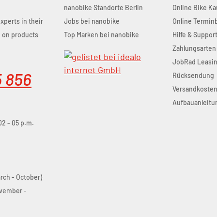
nanobike Standorte Berlin
Online Bike Ka
experts in their
Jobs bei nanobike
Online Termi
u on products
Top Marken bei nanobike
Hilfe & Suppor
Zahlungsarten
JobRad Leasi
5 856
Rücksendung
Versandkoste
Aufbauanleitu
02 - 05 p.m.
arch - October)
ovember -