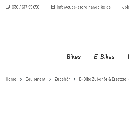
ip to main content
Skip to search
Skip to main navigation
030 / 617 95 856
info@cube-store.nanobike.de
Jo
Bikes
E-Bikes
Home
Equipment
Zubehör
E-Bike Zubehör & Ersatzteil
Skip image gallery