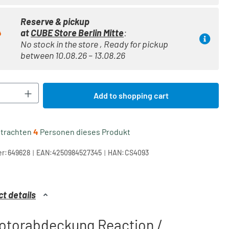
Reserve & pickup
at
CUBE Store Berlin Mitte
:
No stock in the store , Ready for pickup
between 10.08.26 – 13.08.26
Quantity: Enter the desired amount or use t
Add to shopping cart
etrachten
4
Personen dieses Produkt
|
|
r:
649628
EAN:
4250984527345
HAN:
CS4093
t details
otorabdeckung Reaction /